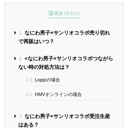
目次
[
非表示
]
1
なにわ男子×サンリオコラボ売り切れ
で再販はいつ？
2
<なにわ男子×サンリオコラボつながら
ない時の対処方法は？
2.1
Loppiの場合
2.2
HMVオンラインの場合
3
なにわ男子×サンリオコラボ受注生産
はある？