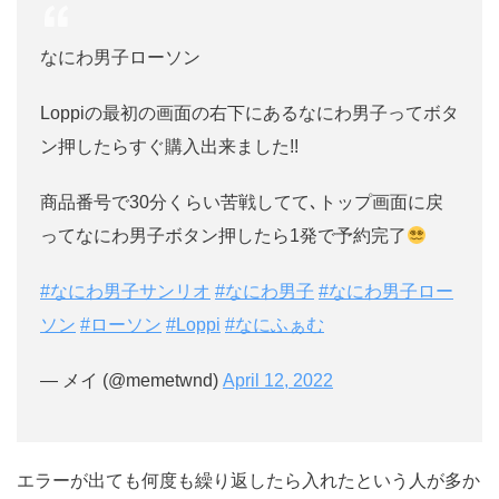
なにわ男子ローソン
Loppiの最初の画面の右下にあるなにわ男子ってボタ
ン押したらすぐ購入出来ました!!
商品番号で30分くらい苦戦してて､トップ画面に戻
ってなにわ男子ボタン押したら1発で予約完了
#なにわ男子サンリオ
#なにわ男子
#なにわ男子ロー
ソン
#ローソン
#Loppi
#なにふぁむ
— メイ (@memetwnd)
April 12, 2022
エラーが出ても何度も繰り返したら入れたという人が多か