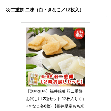
羽二重餅 二味（白・きなこ／12枚入）
【送料無料】福井銘菓 羽二重餅 
お試し用 2種セット 12枚入り (白
+きなこ各6枚) 【福井県産もち米