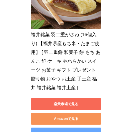
福井銘菓 羽二重がさね (16個入
り) 【福井県産もち米・たまご使
用】 [ 羽二重餅 和菓子 餅 もち あ
んこ 餡 ケーキ やわらかい スイ
ーツ お菓子 ギフト プレゼント 
贈り物 おやつ お土産 手土産 福
井 福井銘菓 福井土産 ]
楽天市場で見る
Amazonで見る