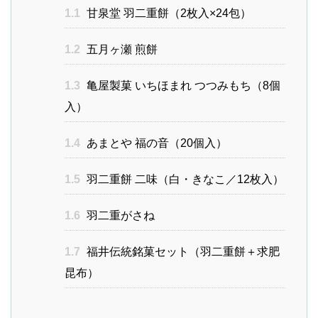
1.1
甘泉堂 羽二重餅（2枚入×24包）
1.2
五月ヶ瀬 煎餅
1.3
亀屋製菓 いちほまれ つつみもち（8個
入）
1.4
あまとや 福の音（20個入）
1.5
羽二重餅 二味（白・きなこ／12枚入）
1.6
羽二重がさね
1.7
福井伝統銘菓セット（羽二重餅＋求肥
昆布）