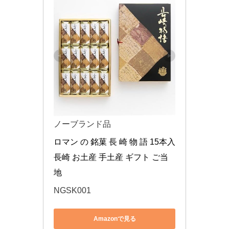
ノーブランド品
ロマン の 銘菓 長 崎 物 語 15本入 
長崎 お土産 手土産 ギフト ご当
地
NGSK001
Amazonで見る