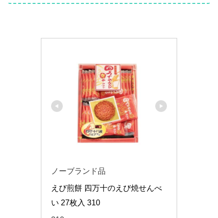
ノーブランド品
えび煎餅 四万十のえび焼せんべ
い 27枚入 310