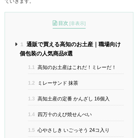
ていきます。
目次
[
非表示
]
1
通販で買える高知のお土産｜職場向け
個包装の人気商品8選
1.1
高知のお土産はこれだ！ミレーだ！
1.2
ミレーサンド 抹茶
1.3
高知土産の定番 かんざし 16個入
1.4
四万十のえび焼せんべい
1.5
心やさしき いごっそう 24コ入り